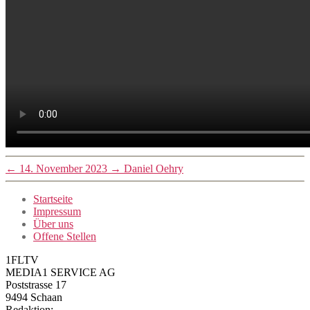
←
14. November 2023
→
Daniel Oehry
Startseite
Impressum
Über uns
Offene Stellen
1FLTV
MEDIA1 SERVICE AG
Poststrasse 17
9494 Schaan
Redaktion: