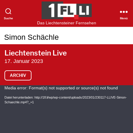
Suche
Menü
1FLTV
Das Liechtensteiner Fernsehen
Simon Schächle
Liechtenstein Live
17. Januar 2023
ARCHIV
V
Media error: Format(s) not supported or source(s) not found
i
Datei herunterladen: http://1fl.li/wp/wp-content/uploads/2023/01/230117-LLIVE-Simon-
Schaechle.mp4?_=1
d
e
o
-