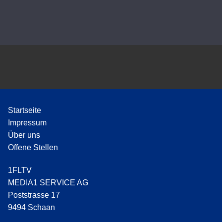
P
l
a
y
e
r
Startseite
Impressum
Über uns
Offene Stellen
1FLTV
MEDIA1 SERVICE AG
Poststrasse 17
9494 Schaan