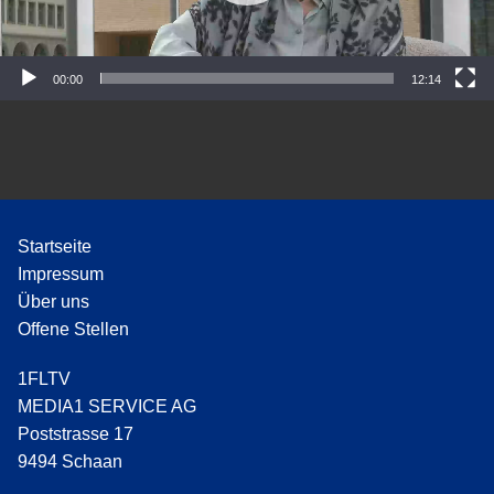
P
l
a
y
00:00
12:14
e
r
Startseite
Impressum
Über uns
Offene Stellen
1FLTV
MEDIA1 SERVICE AG
Poststrasse 17
9494 Schaan