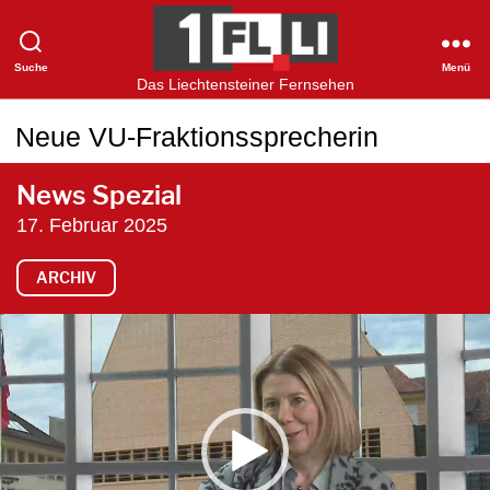
Suche
Menü
1FLTV
Das Liechtensteiner Fernsehen
Neue VU-Fraktionssprecherin
News Spezial
17. Februar 2025
ARCHIV
V
i
d
e
o
-