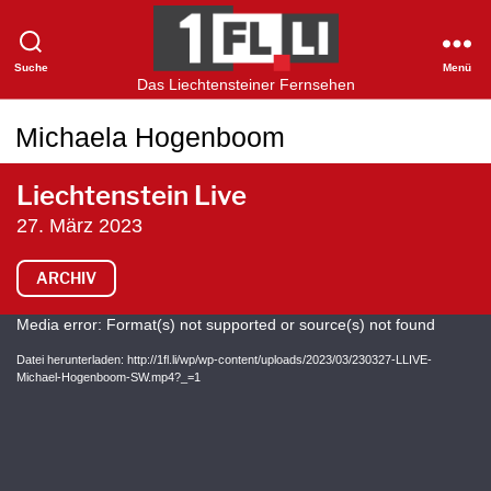
Suche
Menü
1FLTV
Das Liechtensteiner Fernsehen
Michaela Hogenboom
Liechtenstein Live
27. März 2023
ARCHIV
V
Media error: Format(s) not supported or source(s) not found
i
Datei herunterladen: http://1fl.li/wp/wp-content/uploads/2023/03/230327-LLIVE-
Michael-Hogenboom-SW.mp4?_=1
d
e
o
-