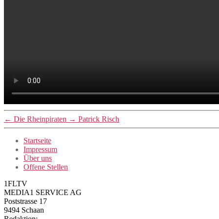
←
Die Rheinpiraten
→
Patrick Risch
Startseite
Impressum
Über uns
Offene Stellen
1FLTV
MEDIA1 SERVICE AG
Poststrasse 17
9494 Schaan
Redaktion: