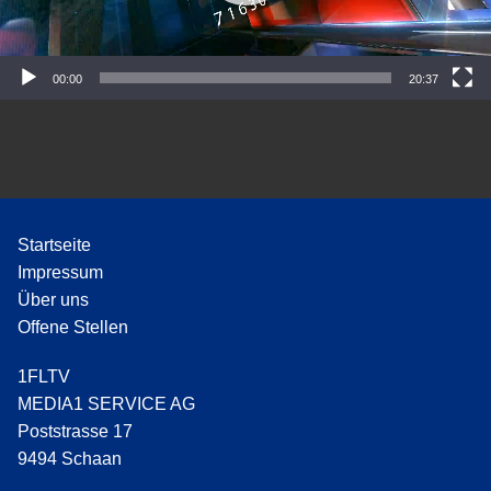
P
l
a
y
00:00
20:37
e
r
Startseite
Impressum
Über uns
Offene Stellen
1FLTV
MEDIA1 SERVICE AG
Poststrasse 17
9494 Schaan