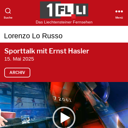
Suche
Menü
1FLTV
Das Liechtensteiner Fernsehen
Lorenzo Lo Russo
Sporttalk mit Ernst Hasler
15. Mai 2025
ARCHIV
V
i
d
e
o
-