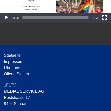
P
l
a
y
00:00
16:32
e
r
Startseite
Impressum
Über uns
Offene Stellen
1FLTV
MEDIA1 SERVICE AG
Poststrasse 17
9494 Schaan