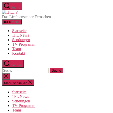
Direkt
Suche
zum
1FLTV
Inhalt
Das Liechtensteiner Fernsehen
wechseln
Menü
Startseite
1FL News
Sendungen
TV Programm
Team
Kontakt
Suchen
Suche
nach:
Suche
schließen
Menü schließen
Startseite
1FL News
Sendungen
TV Programm
Team