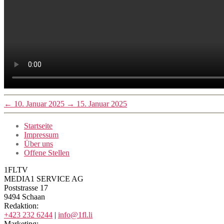
←
10. Januar 2025
→
15. Januar 2025
Startseite
Impressum
Über uns
Offene Stellen
1FLTV
MEDIA1 SERVICE AG
Poststrasse 17
9494 Schaan
Redaktion:
+423 232 6244
|
info@1fl.li
Marketing: