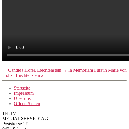
←
Candida Höfer. Liechtenstein
→
In Memoriam Fürstin Marie von
und zu Liechtenstein 2
Startseite
Impressum
Über uns
Offene Stellen
1FLTV
MEDIA1 SERVICE AG
Poststrasse 17
9494 Schaan