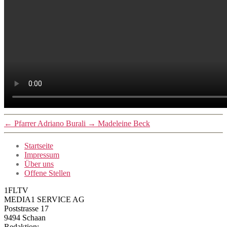
←
Pfarrer Adriano Burali
→
Madeleine Beck
Startseite
Impressum
Über uns
Offene Stellen
1FLTV
MEDIA1 SERVICE AG
Poststrasse 17
9494 Schaan
Redaktion: