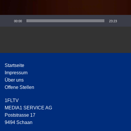
P
l
a
y
00:00
23:23
e
r
Startseite
Impressum
Über uns
Offene Stellen
1FLTV
MEDIA1 SERVICE AG
Poststrasse 17
9494 Schaan