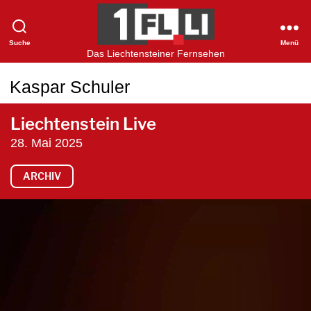
Suche
Menü
1FLTV
Das Liechtensteiner Fernsehen
Kaspar Schuler
Liechtenstein Live
28. Mai 2025
ARCHIV
V
i
d
e
o
-