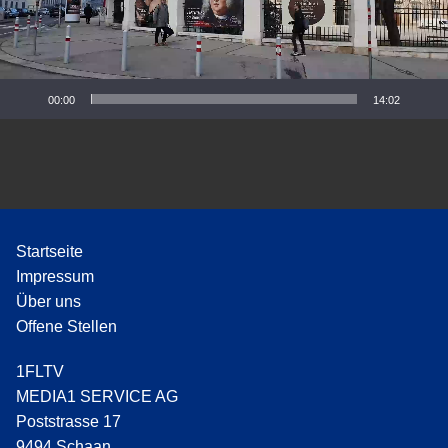
-
P
l
a
y
00:00
14:02
e
r
Startseite
Impressum
Über uns
Offene Stellen
1FLTV
MEDIA1 SERVICE AG
Poststrasse 17
9494 Schaan