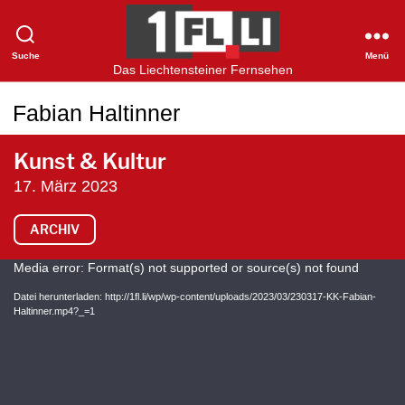
Suche
Menü
1FLTV
Das Liechtensteiner Fernsehen
Fabian Haltinner
Kunst & Kultur
17. März 2023
ARCHIV
V
Media error: Format(s) not supported or source(s) not found
i
Datei herunterladen: http://1fl.li/wp/wp-content/uploads/2023/03/230317-KK-Fabian-
Haltinner.mp4?_=1
d
e
o
-