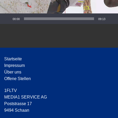
P
l
a
y
00:00
09:13
e
r
Startseite
Impressum
Über uns
Offene Stellen
1FLTV
MEDIA1 SERVICE AG
Poststrasse 17
9494 Schaan