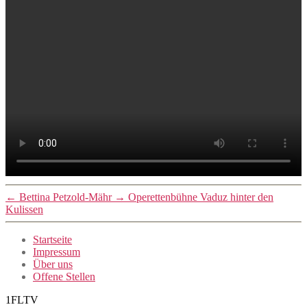
←
Bettina Petzold-Mähr
→
Operettenbühne Vaduz hinter den
Kulissen
Startseite
Impressum
Über uns
Offene Stellen
1FLTV