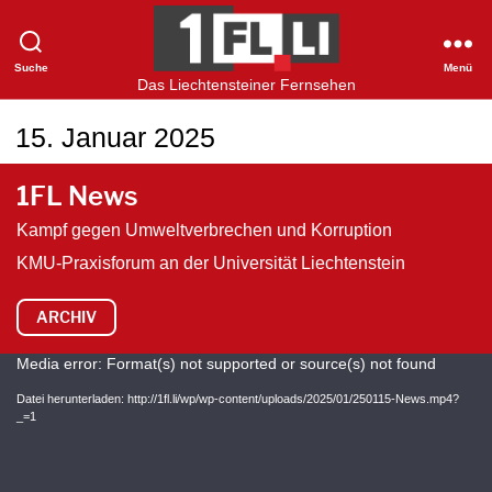
Suche
Menü
1FLTV
Das Liechtensteiner Fernsehen
15. Januar 2025
1FL News
Kampf gegen Umweltverbrechen und Korruption
KMU-Praxisforum an der Universität Liechtenstein
ARCHIV
V
Media error: Format(s) not supported or source(s) not found
i
Datei herunterladen: http://1fl.li/wp/wp-content/uploads/2025/01/250115-News.mp4?
_=1
d
e
o